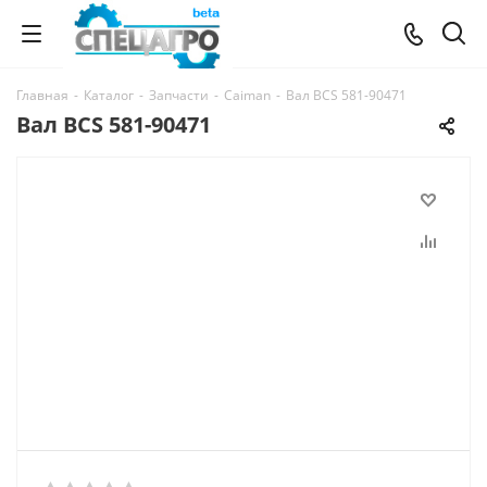
Главная
-
Каталог
-
Запчасти
-
Caiman
-
Вал BCS 581-90471
Вал BCS 581-90471