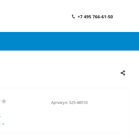
+7 495 766-61-50
Артикул:
525-48510
S
е