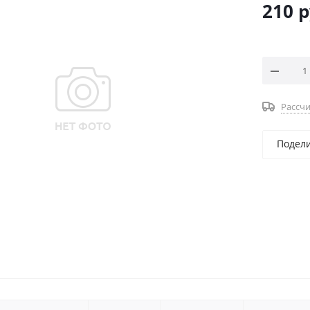
210
р
Рассчи
Подел