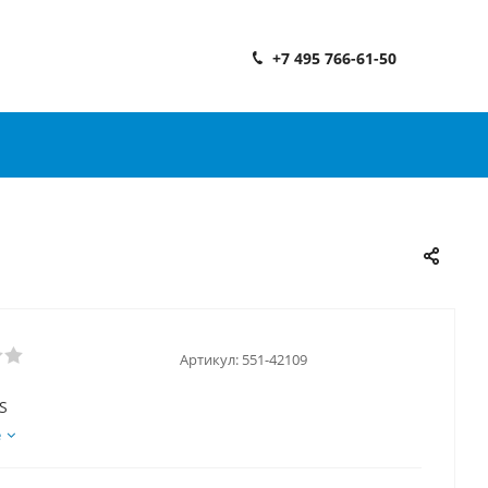
+7 495 766-61-50
Артикул:
551-42109
S
е