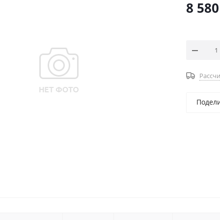
8 580
Рассчи
Подел