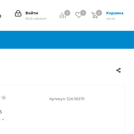
Войти
Корзина
0
0
0
0
0
Мой кабинет
пуста
Артикул:
524-56370
S
е