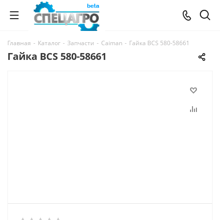
Главная
-
Каталог
-
Запчасти
-
Caiman
-
Гайка BCS 580-58661
Гайка BCS 580-58661