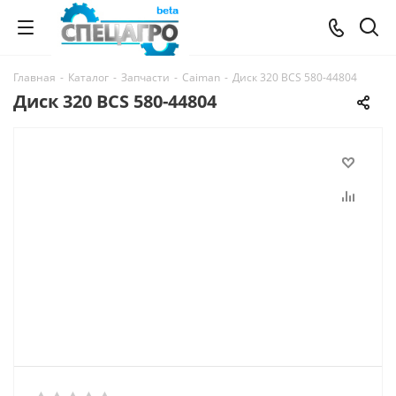
Главная
-
Каталог
-
Запчасти
-
Caiman
-
Диск 320 BCS 580-44804
Диск 320 BCS 580-44804