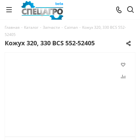
Главная
-
Каталог
-
Запчасти
-
Caiman
-
Кожух 320, 330 BCS 552-
52405
Кожух 320, 330 BCS 552-52405