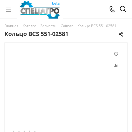
Главная
-
Каталог
-
Запчасти
-
Caiman
-
Кольцо BCS 551-02581
Кольцо BCS 551-02581