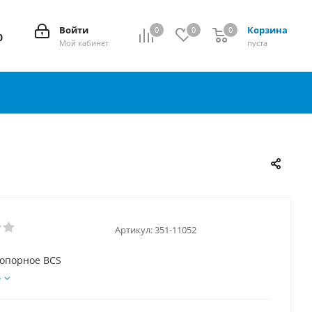
Войти
Корзина
0
0
0
0
0
Мой кабинет
пуста
Артикул:
351-11052
топорное BCS
е