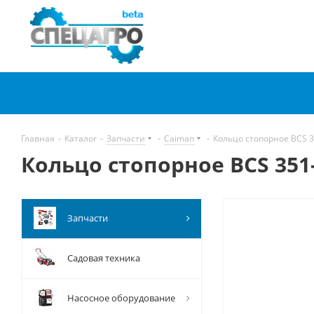
Главная
-
Каталог
-
Запчасти
-
Caiman
-
Кольцо стопорное BCS 
Кольцо стопорное BCS 351
Запчасти
Садовая техника
Насосное оборудование