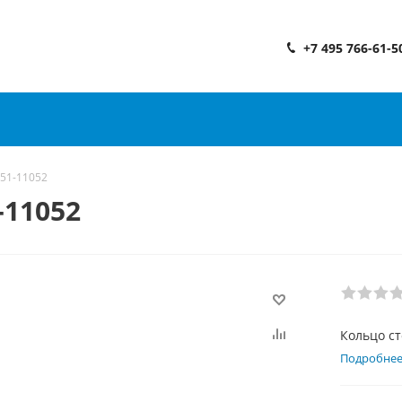
+7 495 766-61-5
351-11052
-11052
Кольцо с
Подробне