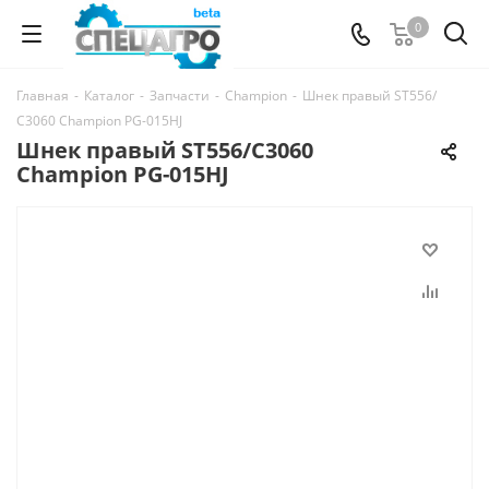
0
Главная
-
Каталог
-
Запчасти
-
Champion
-
Шнек правый ST556/
С3060 Champion PG-015HJ
Шнек правый ST556/С3060
Champion PG-015HJ