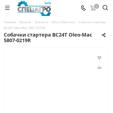
0
Главная
-
Каталог
-
Запчасти
-
Efco и Oleo-mac
-
Собачки стартера
BC24T Oleo-Mac 5807-0219R
Собачки стартера BC24T Oleo-Mac
5807-0219R