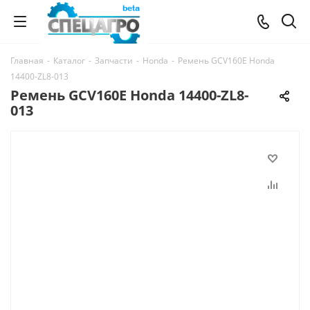
Главная
-
Каталог
-
Запчасти
-
Honda
-
Ремень GCV160E Honda
14400-ZL8-013
Ремень GCV160E Honda 14400-ZL8-
013