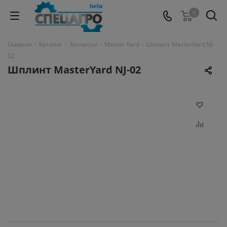
0
Главная
-
Каталог
-
Запчасти
-
Master Yard
-
Шплинт MasterYard NJ-
02
Шплинт MasterYard NJ-02