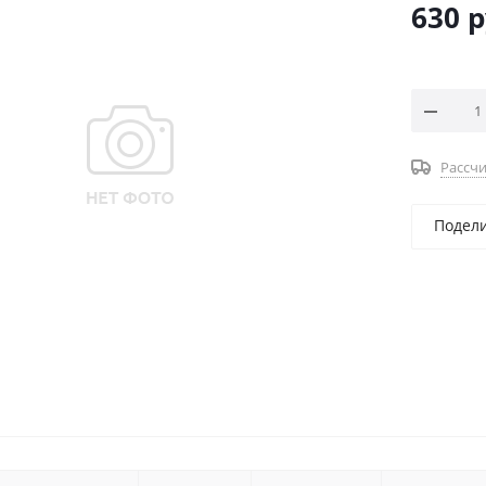
630
р
Рассчи
Подел