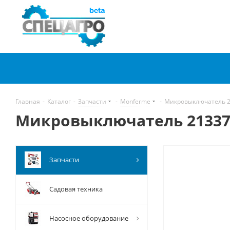
Главная
-
Каталог
-
Запчасти
-
Monferme
-
Микровыключатель 2
Микровыключатель 21337
Запчасти
Садовая техника
Насосное оборудование