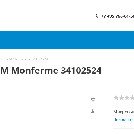
+7 495 766-61-5
1337M Monferme 34102524
M Monferme 34102524
Микровык
Подробне