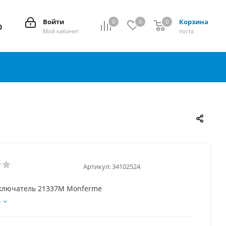
Войти
Корзина
0
0
0
0
0
Мой кабинет
пуста
Артикул:
34102524
лючатель 21337M Monferme
е