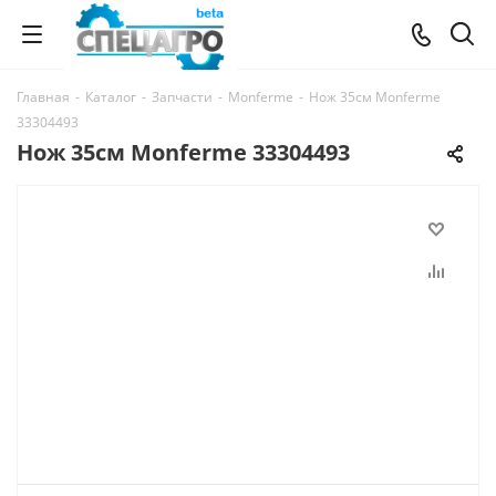
Главная
-
Каталог
-
Запчасти
-
Monferme
-
Нож 35см Monferme
33304493
Нож 35см Monferme 33304493