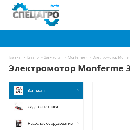
Главная
-
Каталог
-
Запчасти
-
Monferme
-
Электромотор Monfe
Электромотор Monferme 3
Запчасти
Садовая техника
Насосное оборудование