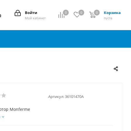
Войти
Корзина
0
0
0
0
0
Мой кабинет
пуста
Артикул:
36101470A
отор Monferme
е