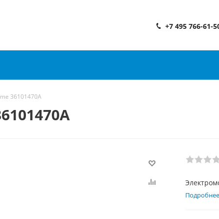
+7 495 766-61-5
rme 36101470A
6101470A
Электром
Подробне