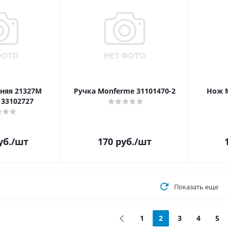
няя 21327M
Ручка Monferme 31101470-2
Нож M
33102727
уб.
/шт
170
руб.
/шт
Показать еще
1
2
3
4
5