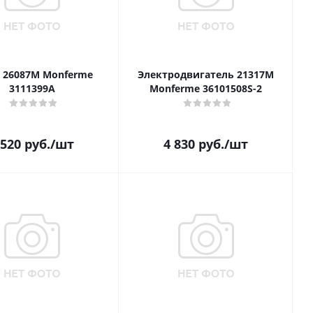
 26087M Monferme
Электродвигатель 21317M
3111399A
Monferme 36101508S-2
 520
руб.
/шт
4 830
руб.
/шт