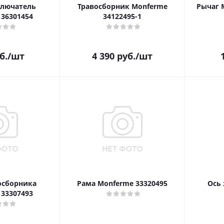
лючатель
Травосборник Monferme
Рычаг 
36301454
34122495-1
б.
/шт
4 390
руб.
/шт
осборника
Рама Monferme 33320495
Ось
33307493