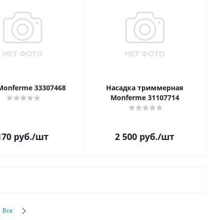
onferme 33307468
Насадка триммерная
Monferme 31107714
170
руб.
/шт
2 500
руб.
/шт
Все