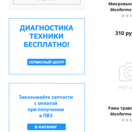
Микровык
Monferme 
310
ру
Рама трав
Monferme 