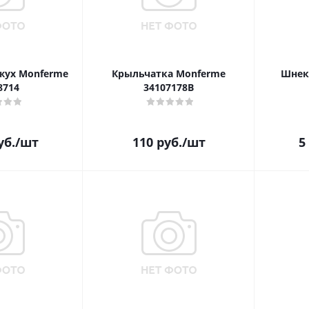
ух Monferme
Крыльчатка Monferme
Шнек
8714
34107178B
уб.
/шт
110
руб.
/шт
5