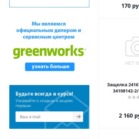
170
ру
Защелка 2416
34108142-2/
Будьте всегда в курсе!
Узнавайте о скидках и акциях
первым
2 160
р