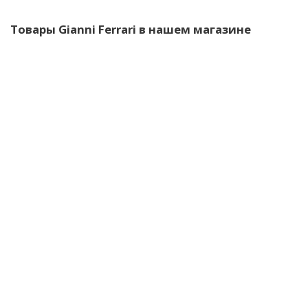
Товары Gianni Ferrari в нашем магазине
Фильтр масляный Turbo2-4 Gianni Ferrari 00.32.03.0050
4 900
руб.
/шт