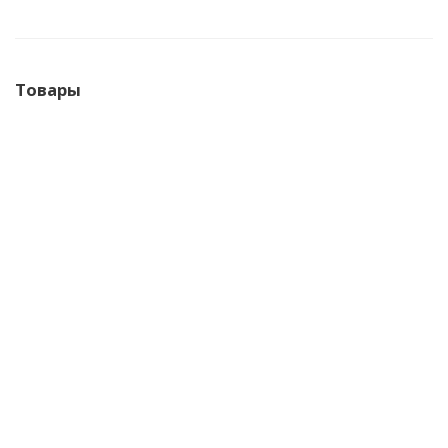
Товары
Термопара ST-RRDT-F/03 Ballu 21220208191
580
руб.
/шт