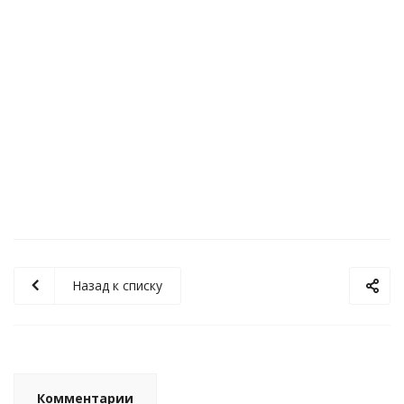
Газовый клапан безопасности ST-406A Ballu 21220207102
1 800
руб.
/шт
Назад к списку
Комментарии