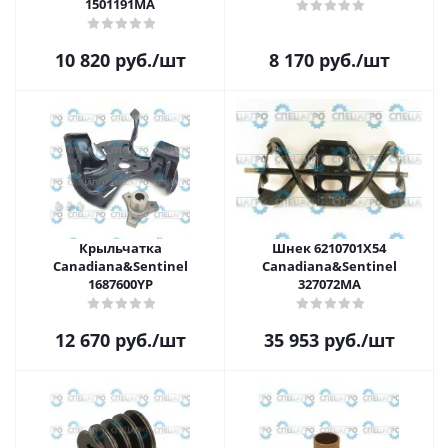
1501191MA
10 820
руб.
/шт
8 170
руб.
/шт
Крыльчатка
Шнек 6210701X54
Canadiana&Sentinel
Canadiana&Sentinel
1687600YP
327072MA
12 670
руб.
/шт
35 953
руб.
/шт