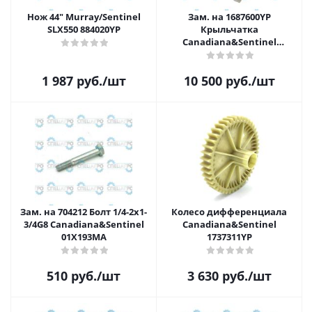
Нож 44" Murray/Sentinel
Зам. на 1687600YP
SLX550 884020YP
Крыльчатка
Canadiana&Sentinel
1739094AYP
1 987
руб.
/шт
10 500
руб.
/шт
Зам. на 704212 Болт 1/4-2x1-
Колесо дифференциала
3/4G8 Canadiana&Sentinel
Canadiana&Sentinel
01X193MA
1737311YP
510
руб.
/шт
3 630
руб.
/шт