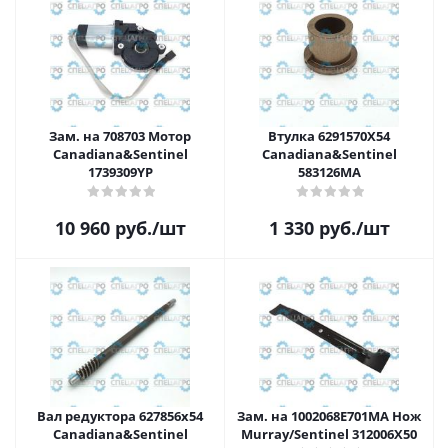
Зам. на 708703 Мотор
Втулка 6291570X54
Canadiana&Sentinel
Canadiana&Sentinel
1739309YP
583126MA
10 960
руб.
/шт
1 330
руб.
/шт
Вал редуктора 627856x54
Зам. на 1002068E701MA Нож
Canadiana&Sentinel
Murray/Sentinel 312006X50