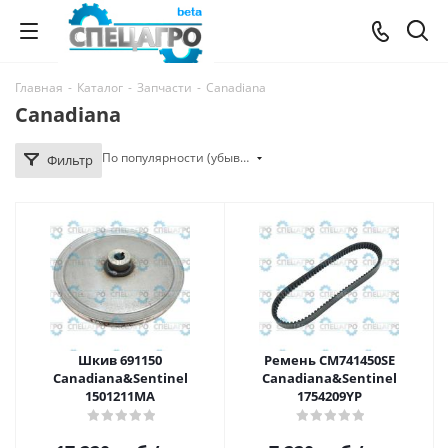
Главная
-
Каталог
-
Запчасти
-
Canadiana
Canadiana
По популярности (убывание)
Фильтр
Шкив 691150
Ремень CM741450SE
Canadiana&Sentinel
Canadiana&Sentinel
1501211MA
1754209YP