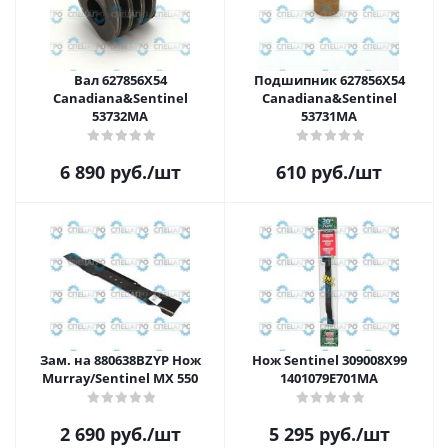
Вал 627856X54
Подшипник 627856X54
Canadiana&Sentinel
Canadiana&Sentinel
53732MA
53731MA
6 890
руб.
/шт
610
руб.
/шт
Зам. на 880638BZYP Нож
Нож Sentinel 309008X99
Murray/Sentinel MX 550
1401079E701MA
2 690
руб.
/шт
5 295
руб.
/шт