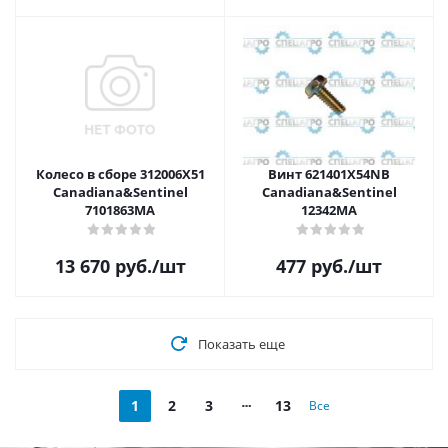
Колесо в сборе 312006Х51
Винт 621401X54NB
Canadiana&Sentinel
Canadiana&Sentinel
7101863MA
12342MA
13 670
руб.
/шт
477
руб.
/шт
Показать еще
1
2
3
13
Все