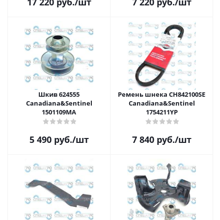
17 220
руб.
/шт
7 220
руб.
/шт
Шкив 624555
Ремень шнека CH842100SE
Canadiana&Sentinel
Canadiana&Sentinel
1501109MA
1754211YP
5 490
руб.
/шт
7 840
руб.
/шт