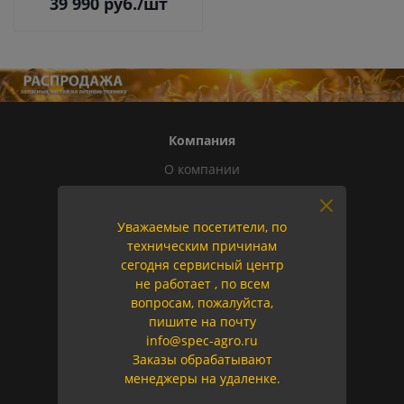
39 990
руб.
/шт
Компания
О компании
Новости
Вакансии
Уважаемые посетители, по
Политика
техническим причинам
сегодня сервисный центр
Оферта
не работает , по всем
вопросам, пожалуйста,
Информация
пишите на почту
info@spec-agro.ru
Помощь
Заказы обрабатывают
Условия оплаты
менеджеры на удаленке.
Условия доставки