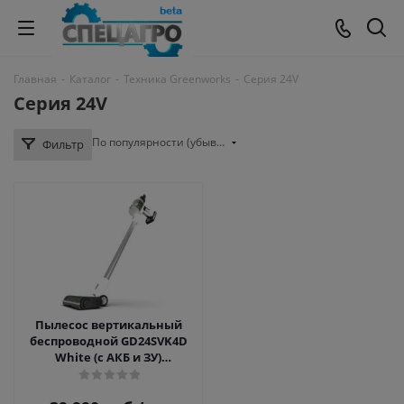
Главная
-
Каталог
-
Техника Greenworks
-
Серия 24V
Серия 24V
По популярности (убывание)
Фильтр
Пылесос вертикальный
беспроводной GD24SVK4D
White (с АКБ и ЗУ)
Geenworks 4701107UB