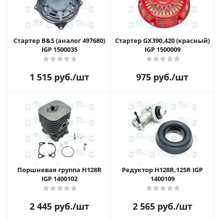
Стартер B&S (аналог 497680)
Стартер GX390,420 (красный)
IGP 1500035
IGP 1500009
1 515
руб.
/шт
975
руб.
/шт
Поршневая группа H128R
Редуктор H128R,125R IGP
IGP 1400102
1400109
2 445
руб.
/шт
2 565
руб.
/шт