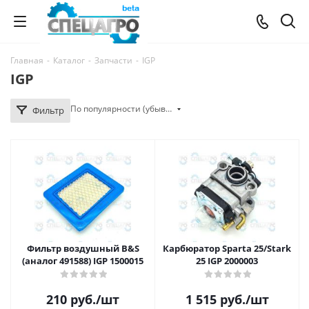
Главная
-
Каталог
-
Запчасти
-
IGP
IGP
По популярности (убывание)
Фильтр
Фильтр воздушный B&S
Карбюратор Sparta 25/Stark
(аналог 491588) IGP 1500015
25 IGP 2000003
210
руб.
/шт
1 515
руб.
/шт