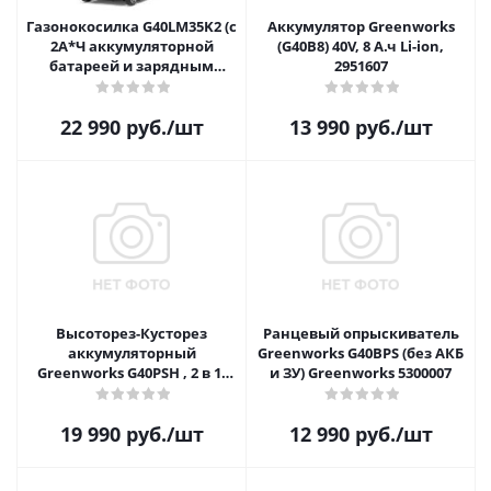
Газонокосилка G40LM35K2 (с
Аккумулятор Greenworks
2А*Ч аккумуляторной
(G40B8) 40V, 8 А.ч Li-ion,
батареей и зарядным
2951607
устройством) Greenworks
2501907UA
22 990
руб.
/шт
13 990
руб.
/шт
Высоторез-Кусторез
Ранцевый опрыскиватель
аккумуляторный
Greenworks G40BPS (без АКБ
Greenworks G40PSH , 2 в 1,
и ЗУ) Greenworks 5300007
40V, без АКБ и ЗУ, 1303907
19 990
руб.
/шт
12 990
руб.
/шт