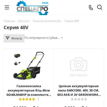
Главная
-
Каталог
-
Техника Greenworks
-
Серия 40V
Серия 40V
По популярности (убывание)
Фильтр
Газонокосилка
Цепная аккумуляторная
аккумуляторная б/щ 46см
пила G40CS30II, 40V, 30 СМ,
GD40LM46НР (в комплекте с
БЕЗ АКБ И ЗУ GREENWORKS
АКБ 4АЧ и ЗУ) Greenworks
2007807
1
2514407UB