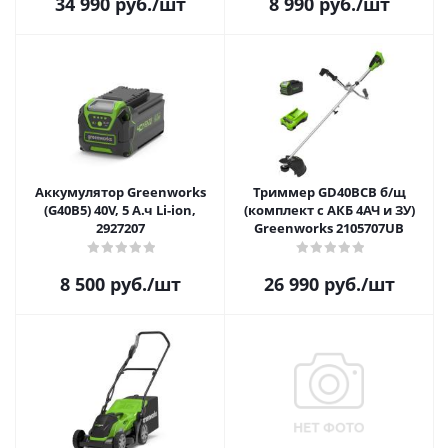
34 990
руб.
/шт
8 990
руб.
/шт
Аккумулятор Greenworks
Триммер GD40BCB б/щ
(G40B5) 40V, 5 А.ч Li-ion,
(комплект с АКБ 4АЧ и ЗУ)
2927207
Greenworks 2105707UB
8 500
руб.
/шт
26 990
руб.
/шт