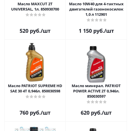
Масло MAXCUT 2T
Масло 10W40 для 4-тактных
UNIVERSAL, 1л. 850930700
двигателей газонокосилок
1,0 л 112901
520
руб.
/шт
1 150
руб.
/шт
Масло PATRIOT SUPREME HD
Масло минерал. PATRIOT
SAE 30 4Т 0,946л. 850030598
POWER ACTIVE 2T 0,946л.
850030597
760
руб.
/шт
620
руб.
/шт