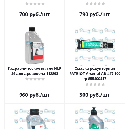
850030568
700
руб.
/шт
790
руб.
/шт
Гидравлическое масло HLP
Смазка редукторная
46 для дровокола 112893
PATRIOT Arsenal AR-417 100
гр 855400417
960
руб.
/шт
300
руб.
/шт