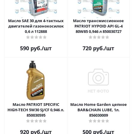
Масло SAE 30 для 4-тактных
Масло трансмиссионное
двигателей газонокосилок
PATRIOT HYPOID API GL-4
0,6 л 112888
80W85 0,946 л 850030727
590
руб.
/шт
720
руб.
/шт
Масло PATRIOT SPECIFIC
Масло Home Garden цепное
HIGH-TECH 5W30 SJ/CF 0,946 л.
BAR&CHAIN LUBE, 1л.
850030595
856030009
920
руб.
/шт
500
руб.
/шт