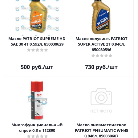
Масло PATRIOT SUPREME HD
Масло полусинт. PATRIOT
SAE 30 4T 0,592л. 850030629
SUPER ACTIVE 2T 0,946л.
850030596
500
руб.
/шт
730
руб.
/шт
Многофункциональный
Масло пневматическое
спрей 0,3 л 112890
PATRIOT PNEUMATIC WH45
0,946л. 850030607