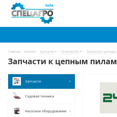
Главная
-
Каталог
-
Запчасти
-
Greenworks
-
Запчасти к цепным
Запчасти к цепным пилам
Запчасти
Садовая техника
Насосное оборудование