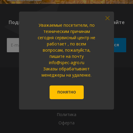
Подпишитесь на нашу рассылку, и получайте
Уважаемые посетители, по
новые скидки каждую неделю!
техническим причинам
сегодня сервисный центр не
работает , по всем
вопросам, пожалуйста,
пишите на почту
info@spec-agro.ru
Заказы обрабатывают
менеджеры на удаленке.
Компания
О компании
ПОНЯТНО
Новости
Вакансии
Политика
Оферта