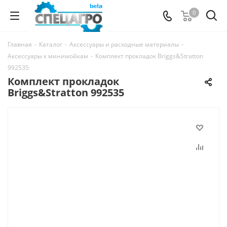
0
Главная
-
Каталог
-
Аксессуары и расходные материалы
-
Аксессуары к минимойкам
-
Комплект прокладок Briggs&Stratton
992535
Комплект прокладок
Briggs&Stratton 992535