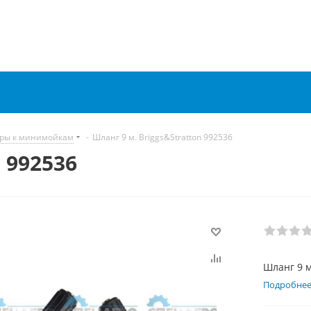
ары к минимойкам
-
Шланг 9 м. Briggs&Stratton 992536
 992536
Шланг 9 м
Подробне