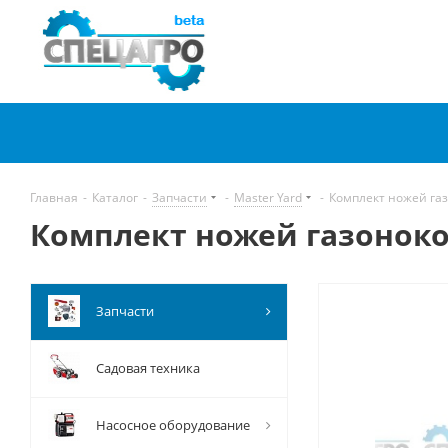
Главная
-
Каталог
-
Запчасти
-
Master Yard
-
Комплект ножей газ
Комплект ножей газонокос
Запчасти
Садовая техника
Насосное оборудование