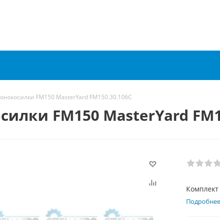
онокосилки FM150 MasterYard FM150.30.106C
илки FM150 MasterYard FM1
Комплект
Подробне