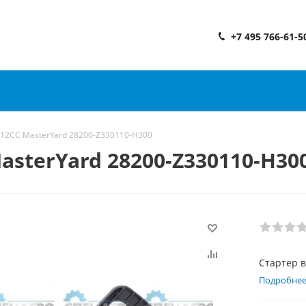
+7 495 766-61-5
212CC MasterYard 28200-Z330110-H300
asterYard 28200-Z330110-H30
Стартер в
Подробне