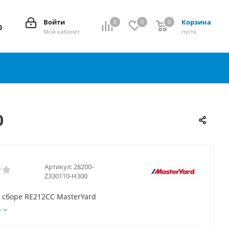
Войти
Корзина
0
0
0
0
0
Мой кабинет
пуста
0
Артикул:
28200-
Z330110-H300
 сборе RE212CC MasterYard
е