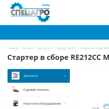
Главная
-
Каталог
-
Запчасти
-
Master Yard
-
Стартер в сборе RE
Стартер в сборе RE212CC M
Запчасти
Садовая техника
Насосное оборудование