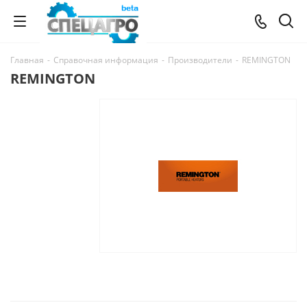
Главная
-
Справочная информация
-
Производители
-
REMINGTON
REMINGTON