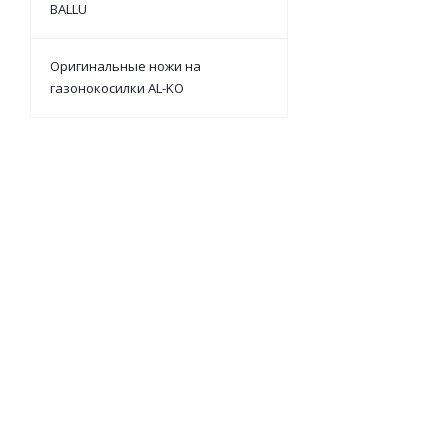
BALLU
Оригинальные ножи на
газонокосилки AL-KO
Шпонка T2.6CB